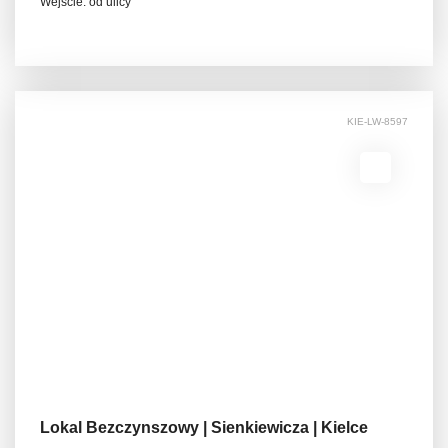
Wejście: od ulicy
KIE-LW-8597
Lokal Bezczynszowy | Sienkiewicza | Kielce