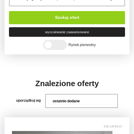
Szukaj ofert
wyszukiwanie zaawansowane
Rynek pierwotny
Znalezione oferty
uporządkuj wg
KIE-LW-8610