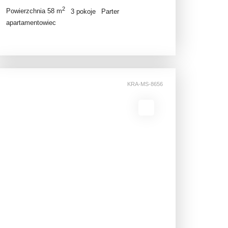
2
Powierzchnia 58 m
3 pokoje
Parter
apartamentowiec
KRA-MS-8656