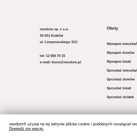
Oferty
neodom sp. z o.o.
30-551 Kraków
ul. Limanowskiego 31/1
Wynajem mieszka
Wynajem domów
tel: 12 656 70 15
Wynajem lokali
e-mail: biuro@neodom.pl
Sprzedaż mieszka
Sprzedaż domów
Sprzedaż lokali
Sprzedaż działek
neodom® używa na tej witrynie plików cookie i podobnych rozwiązań tec
Dowiedz się więcej.