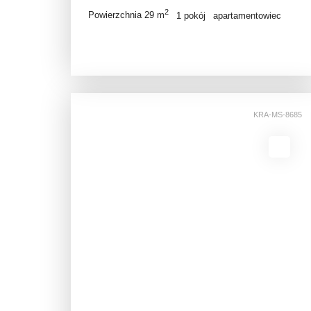
2
Powierzchnia 29 m
1 pokój
apartamentowiec
KRA-MS-8685