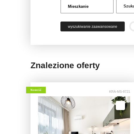
wyszukiwanie zaawansowane
Znalezione oferty
Nowość
KRA-MS-8721