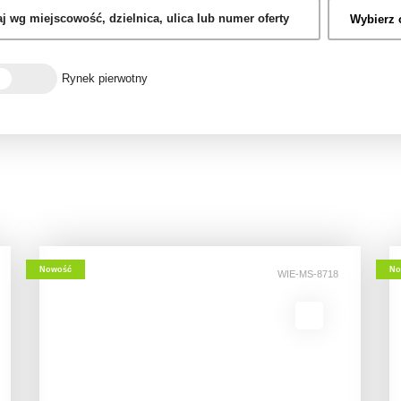
Rynek pierwotny
Nowość
No
WIE-MS-8718