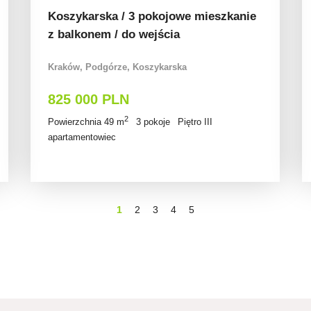
Koszykarska / 3 pokojowe mieszkanie
z balkonem / do wejścia
Kraków, Podgórze, Koszykarska
825 000 PLN
2
Powierzchnia 49 m
3 pokoje
Piętro III
apartamentowiec
1
2
3
4
5