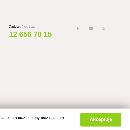
Zadzwoń do nas
12 656 70 15
Wszelkie prawa zastrzeżone © NEODOM 2026
Made by
ania reklam oraz ochrony oraz spamem.
Akceptuję