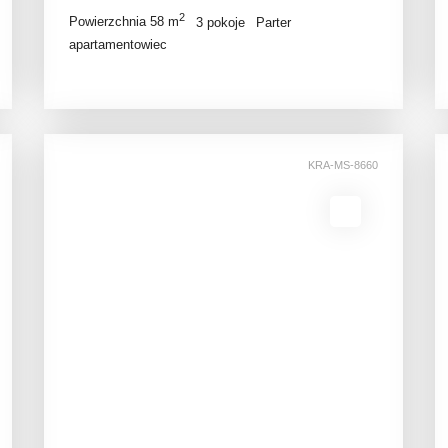
2
Powierzchnia 58 m
3 pokoje
Parter
apartamentowiec
KRA-MS-8660