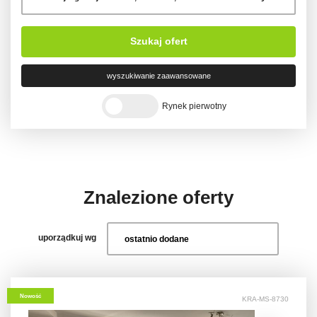
Szukaj ofert
wyszukiwanie zaawansowane
Rynek pierwotny
Znalezione oferty
uporządkuj wg
Nowość
KRA-MS-8730