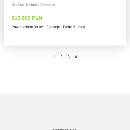
Kraków, Dębniki, Słomiana
615 000 PLN
2
Powierzchnia 39 m
2 pokoje
Piętro X
blok
1
2
3
4
neodom sp. z o.o.