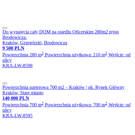
Do wynajęcia cały DOM na osiedlu Oficerskim 280m2 rejon
Brodowicza.
Kraków, Grzegórzki, Brodowicza
9 500 PLN
2
2
Powierzchnia 280 m
Powierzchnia użytkowa: 210 m
Wejście: od
ulicy
KRA-LW-8598
Powierzchnia parterowa 700 m2 – Kraków | ok. Rynek Główny
Kraków, Stare miasto
140 000 PLN
2
2
Powierzchnia 700 m
Powierzchnia użytkowa: 700 m
Wejście: od
ulicy
KRA-LW-8595