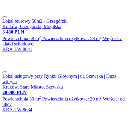
Lokal biurowy 58m2 - Grzegórzki
Kraków, Grzegórzki, Mogilska
3 480 PLN
2
2
Powierzchnia 58 m
Powierzchnia użytkowa: 58 m
Wejście: z
klatki schodowej
KRA-LW-8641
Lokal usługowy przy Rynku Głównym | ul. Szewska | Duża
witryna
Kraków, Stare Miasto, Szewska
20 000 PLN
2
2
Powierzchnia 30 m
Powierzchnia użytkowa: 30 m
Wejście: od
ulicy
KRA-LW-8634