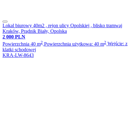
Lokal biurowy 40m2 , rejon ulicy Opolskiej , blisko tramwaj
Kraków, Prądnik Biały, Opolska
2 000 PLN
2
2
Powierzchnia 40 m
Powierzchnia użytkowa: 40 m
Wejście: z
klatki schodowej
KRA-LW-8643