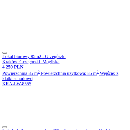
Lokal biurowy 85m2 - Grzegórzki
Kraków, Grzegórzki, Mogilska
4 250 PLN
2
2
Powierzchnia 85 m
Powierzchnia użytkowa: 85 m
Wejście: z
klatki schodowej
KRA-LW-8555