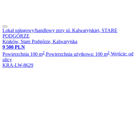
Lokal usługowy/handlowy przy ul. Kalwaryjskiej, STARE
PODGÓRZE
Kraków, Stare Podgórze, Kalwaryjska
9 500 PLN
2
2
Powierzchnia 100 m
Powierzchnia użytkowa: 100 m
Wejście: od
ulicy
KRA-LW-8629