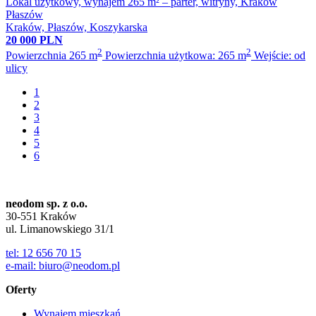
Lokal użytkowy, wynajem 265 m² – parter, witryny, Kraków
Płaszów
Kraków, Płaszów, Koszykarska
20 000 PLN
2
2
Powierzchnia 265 m
Powierzchnia użytkowa: 265 m
Wejście: od
ulicy
1
2
3
4
5
6
neodom sp. z o.o.
30-551 Kraków
ul. Limanowskiego 31/1
tel: 12 656 70 15
e-mail: biuro@neodom.pl
Oferty
Wynajem mieszkań