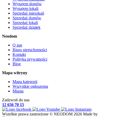
Wynajem domów
Wynajem lokali
Sprzedaż mieszkań
Sprzedaż domów
Sprzedaż lokali
Sprzedaż działek
Neodom
O nas
Biuro nieruchomości
Kontakt
Polityka prywatności
Blog
Mapa witryny
Mapa kategorii
Wszystkie ogłoszenia
Miasta
Zadzwoń do nas
12 656 70 15
Wszelkie prawa zastrzeżone © NEODOM 2026
Made by