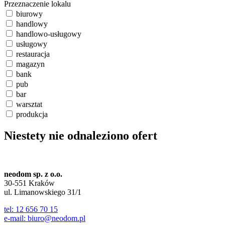
Przeznaczenie lokalu
biurowy
handlowy
handlowo-usługowy
usługowy
restauracja
magazyn
bank
pub
bar
warsztat
produkcja
Niestety nie odnaleziono ofert
neodom sp. z o.o.
30-551 Kraków
ul. Limanowskiego 31/1
tel: 12 656 70 15
e-mail: biuro@neodom.pl