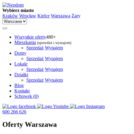
Wybierz miasto
Kraków
Wrocław
Kielce
Warszawa
Żary
Wszystkie oferty
480+
Mieszkania
(sprzedaż i wynajem)
Sprzedaż
Wynajem
Domy
Sprzedaż
Wynajem
Lokale
Sprzedaż
Wynajem
Działki
Sprzedaż
Wynajem
Blog
Kontakt
Schowek (
0
)
600 266 626
Oferty Warszawa